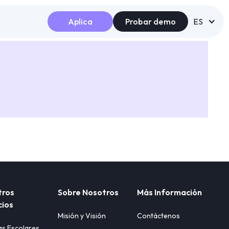
Aplica
Probar demo
ES
tros
Sobre Nosotros
Más Información
cios
Misión y Visión
Contáctenos
as Escolares